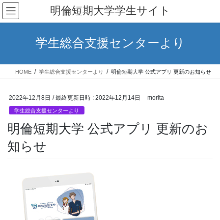
コ
ナ
明倫短期大学学生サイト
ン
ビ
テ
ゲ
ン
ー
学生総合支援センターより
ツ
シ
へ
ョ
ス
ン
HOME
学生総合支援センターより
明倫短期大学 公式アプリ 更新のお知らせ
キ
に
ッ
移
プ
動
2022年12月8日
/ 最終更新日時 :
2022年12月14日
morita
学生総合支援センターより
明倫短期大学 公式アプリ 更新のお
知らせ